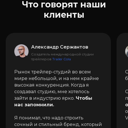
Что говорят наши
клиенты
Александр Сержантов
Создатель международной студии
трейлеров
Trailer Cola
Рынок трейлер-студий во всем
О
мире небольшой, и на нем крайне
б
высокая конкуренция. Когда я
создавал студию, мне хотелось
С
зайти в индустрию ярко.
Чтобы
п
нас запомнили.
о
Я понимал, что надо строить
V
сочный и стильный бренд, который