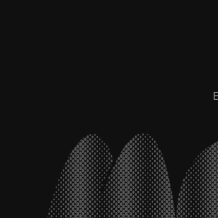
Брен
Команда «
только про 
Здесь коф
несколь