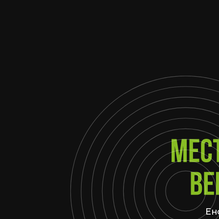
Енот пр
ритма, ко
возм