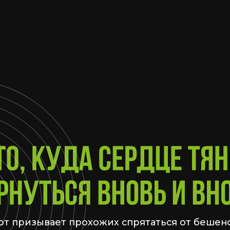
изывает прохожих спрятаться от бешеного
торый нам навязывает мегаполис. Кофе — это
ожность почиллить, подумать о своем,
понаблюдать
за потоком со стороны