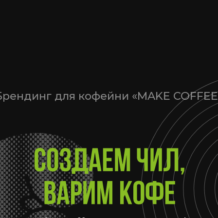
динг для кофейни «MAKE COFFEE»
Make Coffee» верит, что кофе — это не
бег, суету и попытки всё и везде успеть.
е — это возможность остановиться и на
ко минут выйти из бесконечного бега