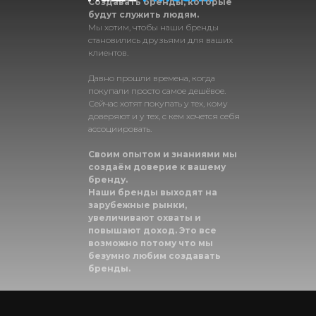
Создавать бренды, которые
будут служить людям.
Мы хотим, чтобы наши бренды
становились друзьями для ваших
клиентов.
Давно прошли времена, когда
покупали просто самое дешёвое.
Сейчас хотят покупать у тех, кому
доверяют и у тех, с кем хочется себя
ассоциировать.
Своим опытом и знаниями мы
создаём доверие к вашему
бренду.
Наши бренды выходят на
зарубежные рынки,
увеличивают охваты и
повышают доход. Это все
возможно потому что мы
безумно любим создавать
бренды.